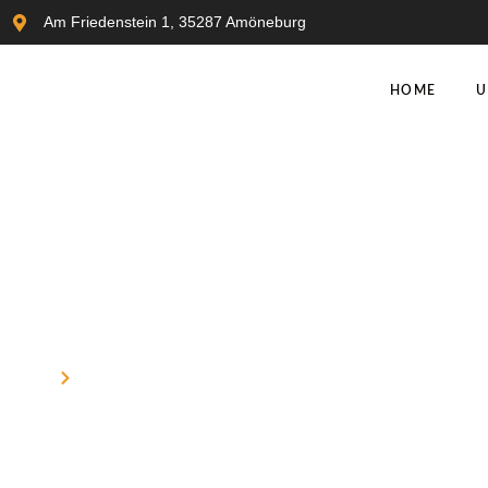
Am Friedenstein 1, 35287 Amöneburg
HOME
U
Leistungen
Home
Leistungen