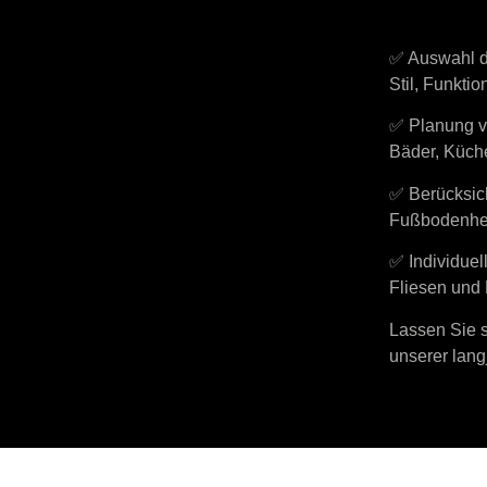
✅ Auswahl d
Stil, Funktio
✅ Planung v
Bäder, Küch
✅ Berücksic
Fußbodenhei
✅ Individuel
Fliesen und 
Lassen Sie s
unserer lang